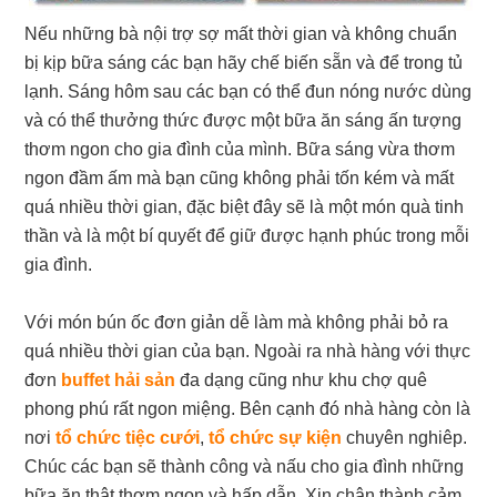
Nếu những bà nội trợ sợ mất thời gian và không chuẩn
bị kịp bữa sáng các bạn hãy chế biến sẵn và để trong tủ
lạnh. Sáng hôm sau các bạn có thể đun nóng nước dùng
và có thể thưởng thức được một bữa ăn sáng ấn tượng
thơm ngon cho gia đình của mình. Bữa sáng vừa thơm
ngon đầm ấm mà bạn cũng không phải tốn kém và mất
quá nhiều thời gian, đặc biệt đây sẽ là một món quà tinh
thần và là một bí quyết để giữ được hạnh phúc trong mỗi
gia đình.
Với món bún ốc đơn giản dễ làm mà không phải bỏ ra
quá nhiều thời gian của bạn. Ngoài ra nhà hàng với thực
đơn
buffet hải sản
đa dạng cũng như khu chợ quê
phong phú rất ngon miệng. Bên cạnh đó nhà hàng còn là
nơi
tổ chức tiệc cưới
,
tổ chức sự kiện
chuyên nghiêp.
Chúc các bạn sẽ thành công và nấu cho gia đình những
bữa ăn thật thơm ngon và hấp dẫn. Xin chân thành cảm