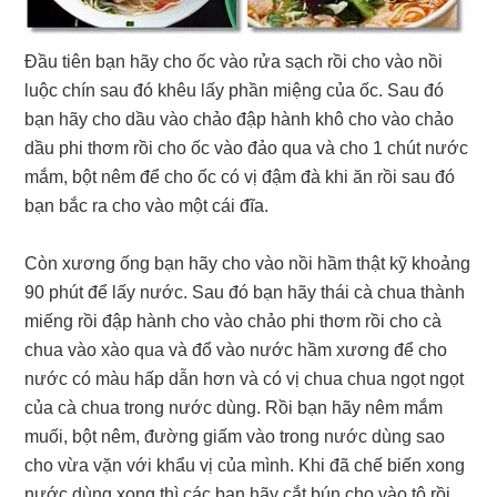
Đầu tiên bạn hãy cho ốc vào rửa sạch rồi cho vào nồi
luộc chín sau đó khêu lấy phần miệng của ốc. Sau đó
bạn hãy cho dầu vào chảo đập hành khô cho vào chảo
dầu phi thơm rồi cho ốc vào đảo qua và cho 1 chút nước
mắm, bột nêm để cho ốc có vị đậm đà khi ăn rồi sau đó
bạn bắc ra cho vào một cái đĩa.
Còn xương ống bạn hãy cho vào nồi hầm thật kỹ khoảng
90 phút để lấy nước. Sau đó bạn hãy thái cà chua thành
miếng rồi đập hành cho vào chảo phi thơm rồi cho cà
chua vào xào qua và đổ vào nước hầm xương để cho
nước có màu hấp dẫn hơn và có vị chua chua ngọt ngọt
của cà chua trong nước dùng. Rồi bạn hãy nêm mắm
muối, bột nêm, đường giấm vào trong nước dùng sao
cho vừa vặn với khẩu vị của mình. Khi đã chế biến xong
nước dùng xong thì các bạn hãy cắt bún cho vào tô rồi