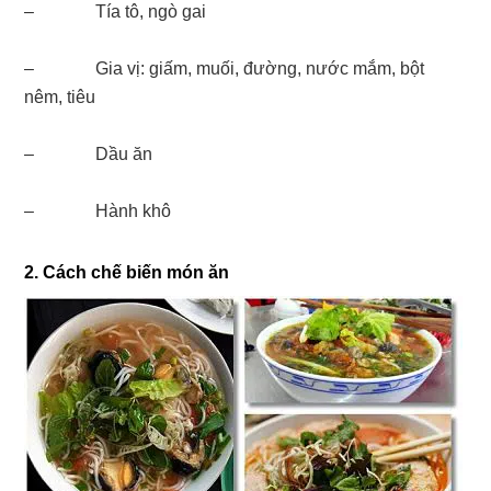
– Tía tô, ngò gai
– Gia vị: giấm, muối, đường, nước mắm, bột
nêm, tiêu
– Dầu ăn
– Hành khô
2. Cách chế biến món ăn