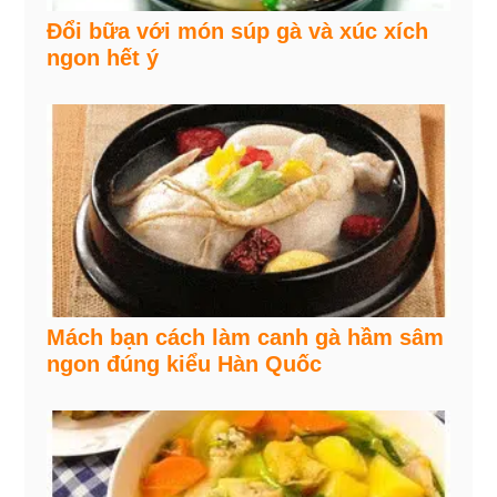
Đổi bữa với món súp gà và xúc xích
ngon hết ý
Mách bạn cách làm canh gà hầm sâm
ngon đúng kiểu Hàn Quốc