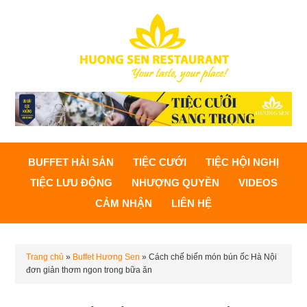
BUFFET HẢI SẢN
TIỆC CƯỚI
TIỆC HỘI NGHỊ
TIỆC LƯU ĐỘNG
NHƯỢNG QUYỀN
VIDEOS
CẢM NHẬN
LIÊN HỆ
Trang chủ
»
Buffet Hương Sen
»
Cách chế biến món bún ốc Hà Nội
đơn giản thơm ngon trong bữa ăn