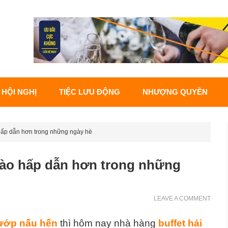
 HỘI NGHỊ
TIỆC LƯU ĐỘNG
NHƯỢNG QUYỀN
hấp dẫn hơn trong những ngày hè
xào hấp dẫn hơn trong những
LEAVE A COMMENT
ướp nấu hến
thì hôm nay nhà hàng
buffet hải