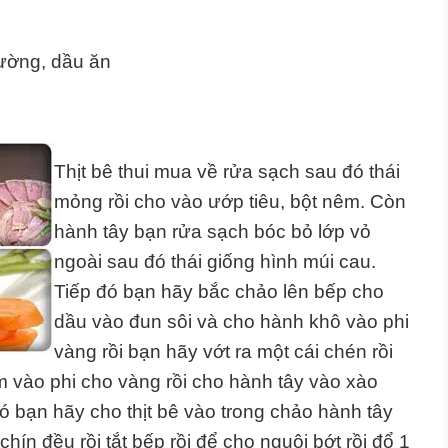
đường, dầu ăn
Thịt bê thui mua về rửa sạch sau đó thái
mỏng rồi cho vào ướp tiêu, bột nêm. Còn
hành tây bạn rửa sạch bóc bỏ lớp vỏ
ngoài sau đó thái giống hình múi cau.
Tiếp đó bạn hãy bắc chảo lên bếp cho
dầu vào đun sôi và cho hành khô vào phi
vàng rồi bạn hãy vớt ra một cái chén rồi
ăm vào phi cho vàng rồi cho hành tây vào xào
ó bạn hãy cho thịt bê vào trong chảo hành tây
chín đều rồi tắt bếp rồi để cho nguội bớt rồi đổ 1