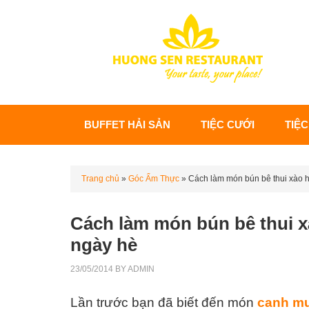
BUFFET HẢI SẢN
TIỆC CƯỚI
TIỆC
Trang chủ
»
Góc Ẩm Thực
»
Cách làm món bún bê thui xào 
Cách làm món bún bê thui 
ngày hè
23/05/2014
BY
ADMIN
Lần trước bạn đã biết đến món
canh m