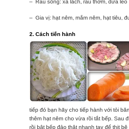
– Rau sống: xà lách, rau thơm, dưa leo
– Gia vị: hạt nêm, mắm nêm, hạt tiêu, 
2. Cách tiến hành
tiếp đó bạn hãy cho tiếp hành với tỏi b
thêm hạt nêm cho vừa rồi tắt bếp. Sau đ
rồi bật bếp đảo thật nhanh tay để thịt bê 