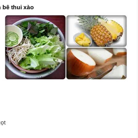
 bê thui xào
gọt