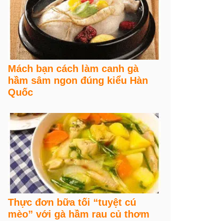
Mách bạn cách làm canh gà
hầm sâm ngon đúng kiểu Hàn
Quốc
Thực đơn bữa tối “tuyệt cú
mèo” với gà hầm rau củ thơm