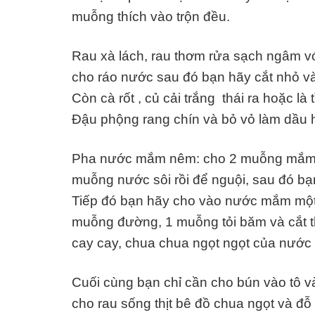
muỗng thích vào trộn đều.
Rau xà lách, rau thơm rửa sạch ngâm với
cho ráo nước sau đó bạn hãy cắt nhỏ và
Còn cà rốt , củ cải trắng thái ra hoặc l
Đậu phộng rang chín và bỏ vỏ làm dầu 
Pha nước mắm nêm: cho 2 muỗng mắm nê
muỗng nước sôi rồi để nguội, sau đó bạn 
Tiếp đó bạn hãy cho vào nước mắm mộ
muỗng đường, 1 muỗng tỏi băm và cắt t
cay cay, chua chua ngọt ngọt của nướ
Cuối cùng bạn chỉ cần cho bún vào tô v
cho rau sống thịt bê đồ chua ngọt và đỗ