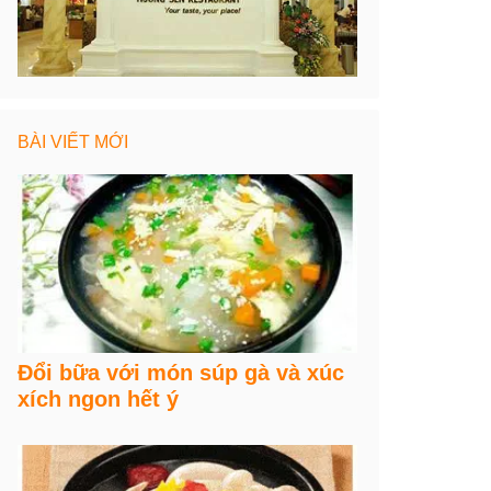
BÀI VIẾT MỚI
Đổi bữa với món súp gà và xúc
xích ngon hết ý