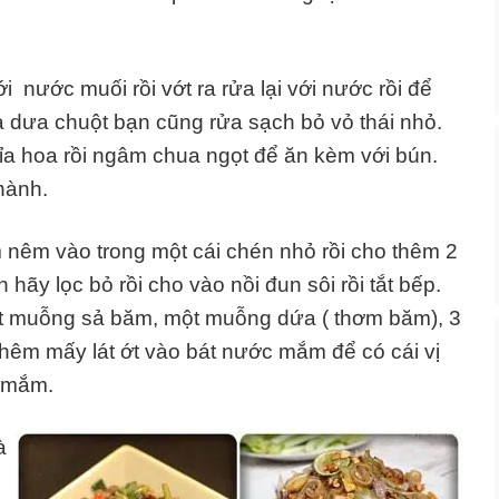
 nước muối rồi vớt ra rửa lại với nước rồi để
 dưa chuột bạn cũng rửa sạch bỏ vỏ thái nhỏ.
à tỉa hoa rồi ngâm chua ngọt để ăn kèm với bún.
hành.
m vào trong một cái chén nhỏ rồi cho thêm 2
hãy lọc bỏ rồi cho vào nồi đun sôi rồi tắt bếp.
t muỗng sả băm, một muỗng dứa ( thơm băm), 3
hêm mấy lát ớt vào bát nước mắm để có cái vị
c mắm.
à