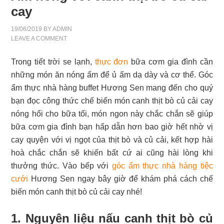
cay
19/06/2019
BY
ADMIN
LEAVE A COMMENT
Trong tiết trời se lạnh,
thực đơn
bữa cơm gia đình cần
những món ăn nóng ấm để ủ ấm dạ dày và cơ thể. Góc
ẩm thực nhà hàng buffet Hương Sen mang đến cho quý
bạn đọc công thức chế biến món canh thịt bò củ cải cay
nóng hổi cho bữa tối, món ngon này chắc chắn sẽ giúp
bữa cơm gia đình bạn hấp dẫn hơn bao giờ hết nhờ vị
cay quyện với vị ngọt của thịt bò và củ cải, kết hợp hài
hoà chắc chắn sẽ khiến bất cứ ai cũng hài lòng khi
thưởng thức. Vào bếp với
góc ẩm thực
nhà hàng tiệc
cưới
Hương Sen ngay bây giờ để khám phá cách chế
biến món canh thịt bò củ cải cay nhé!
1. Nguyên liệu nấu canh thịt bò củ