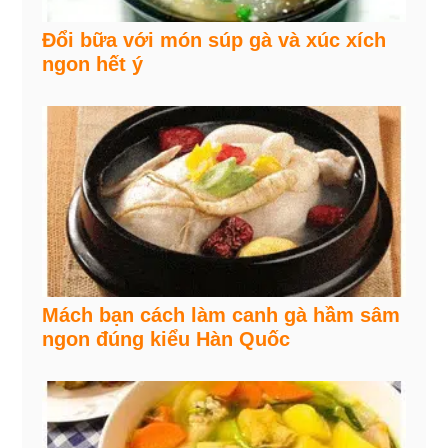
Đổi bữa với món súp gà và xúc xích
ngon hết ý
Mách bạn cách làm canh gà hầm sâm
ngon đúng kiểu Hàn Quốc