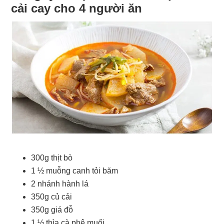
cải cay cho 4 người ăn
300g thịt bò
1 ½ muỗng canh tỏi băm
2 nhánh hành lá
350g củ cải
350g giá đỗ
1 ½ thìa cà phê muối