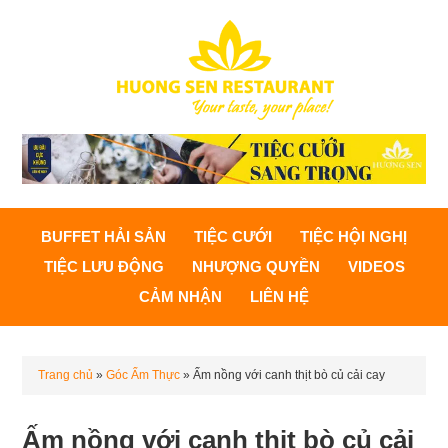
BUFFET HẢI SẢN
TIỆC CƯỚI
TIỆC HỘI NGHỊ
TIỆC LƯU ĐỘNG
NHƯỢNG QUYỀN
VIDEOS
CẢM NHẬN
LIÊN HỆ
Trang chủ
»
Góc Ẩm Thực
»
Ấm nồng với canh thịt bò củ cải cay
Ấm nồng với canh thịt bò củ cải