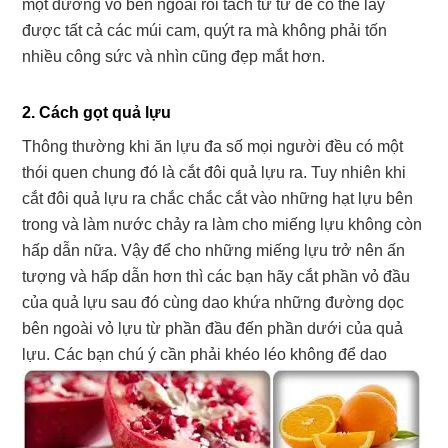
một đường vỏ bên ngoài rồi tách từ từ để có thể lấy
được tất cả các múi cam, quýt ra mà không phải tốn
nhiều công sức và nhìn cũng đẹp mắt hơn.
2. Cách gọt quả lựu
Thông thường khi ăn lựu đa số mọi người đều có một
thói quen chung đó là cắt đôi quả lựu ra. Tuy nhiên khi
cắt đôi quả lựu ra chắc chắc cắt vào những hạt lựu bên
trong và làm nước chảy ra làm cho miếng lựu không còn
hấp dẫn nữa. Vậy để cho những miếng lựu trở nên ấn
tượng và hấp dẫn hơn thì các bạn hãy cắt phần vỏ đầu
của quả lựu sau đó cùng dao khứa những đường dọc
bên ngoài vỏ lựu từ phần đầu đến phần dưới của quả
lựu.
Các bạn chú ý cần phải khéo léo không để dao