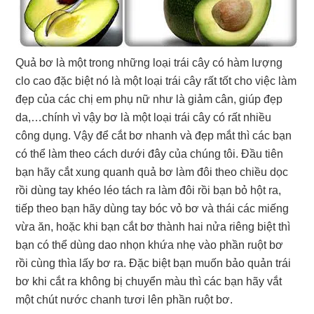
Quả bơ là một trong những loại trái cây có hàm lượng
clo cao đặc biệt nó là một loại trái cây rất tốt cho việc làm
đẹp của các chị em phụ nữ như là giảm cân, giúp đẹp
da,…chính vì vậy bơ là một loại trái cây có rất nhiều
công dụng. Vậy để cắt bơ nhanh và đẹp mắt thì các bạn
có thể làm theo cách dưới đây của chúng tôi. Đầu tiên
bạn hãy cắt xung quanh quả bơ làm đôi theo chiều dọc
rồi dùng tay khéo léo tách ra làm đôi rồi bạn bỏ hột ra,
tiếp theo bạn hãy dùng tay bóc vỏ bơ và thái các miếng
vừa ăn, hoặc khi bạn cắt bơ thành hai nửa riêng biệt thì
bạn có thể dùng dao nhọn khứa nhẹ vào phần ruột bơ
rồi cùng thìa lấy bơ ra. Đặc biệt bạn muốn bảo quản trái
bơ khi cắt ra không bị chuyển màu thì các bạn hãy vắt
một chút nước chanh tươi lên phần ruột bơ.