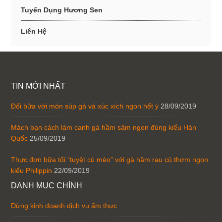
Tuyển Dụng Hương Sen
Liên Hệ
TIN MỚI NHẤT
Đổi bữa với món súp gà và xúc xích ngon hết ý
28/09/2019
Mách bạn cách làm canh gà hầm sâm ngon đúng kiểu Hàn
Quốc
25/09/2019
Thực đơn bữa tối “tuyệt cú mèo” với gà hầm rau củ thơm ngon
kiểu Philippin
22/09/2019
DANH MỤC CHÍNH
Dừng kinh doanh dịch vụ ẩm thực