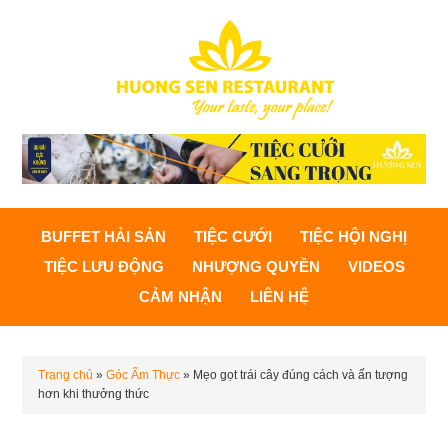
BUFFET HẢI SẢN
TIỆC CƯỚI
TIỆC HỘI NGHỊ
TIỆC LƯU ĐỘNG
NHƯỢNG QUYỀN
VIDEOS
CẢM NHẬN
LIÊN HỆ
Trang chủ
»
Góc Ẩm Thực
»
Mẹo gọt trái cây đúng cách và ấn tượng
hơn khi thưởng thức