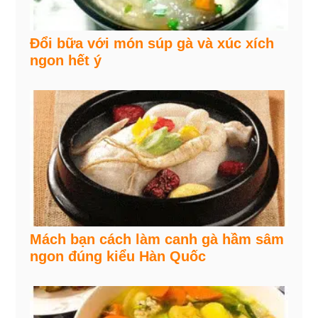
Đổi bữa với món súp gà và xúc xích
ngon hết ý
Mách bạn cách làm canh gà hầm sâm
ngon đúng kiểu Hàn Quốc