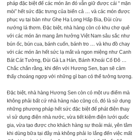
pháp đặc biệt để các món ăn đó vẫn giữ được cái “ mặn
mòi” hết sức đặc trưng của biển cả … và các món được
phục vụ tại bàn như Ghẹ Hạ Long Hấp Bia, Đùi cừu
nướng lá thơm. Đặc biệt, nhà hàng còn có khu chợ quê
với các món ăn mang âm hưởng Việt Nam sâu sắc như
bún ốc, bún cua, bánh cuốn, bánh tro … và khu đồ chay
với các món ăn hết sức lạ mắt và ngon miệng như Canh
Bát Cát Tường, Đùi Gà La Hán, Bánh Khoái Cố Đô …
Chắc chắn rằng, khi đến với Hương Sen, bạn sẽ cảm
thấy choáng ngợp với những gì bạn có thể tưởng tượng.
Đặc biệt, nhà hàng Hương Sen còn có một ưu điểm mà
không phải bất cứ nhà hàng nào cũng có, đó là sử dụng
những phương pháp hết sức đặc biệt để phát điện thay
vì sử dụng điện nhà nước, vừa tiết kiệm điện lưới quốc
gia, vừa tạo được cho khách hàng sự thoải mái, yên tâm
khi dùng bữa tại đây mà không phải lo lắng đến việc mất