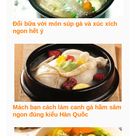
Đổi bữa với món súp gà và xúc xích
ngon hết ý
Mách bạn cách làm canh gà hầm sâm
ngon đúng kiểu Hàn Quốc