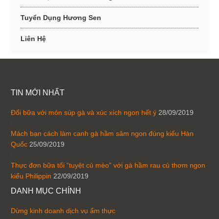
Tuyển Dụng Hương Sen
Liên Hệ
TIN MỚI NHẤT
Đổi bữa với món súp gà và xúc xích ngon hết ý
28/09/2019
Mách bạn cách làm canh gà hầm sâm ngon đúng kiểu Hàn
Quốc
25/09/2019
Thực đơn bữa tối “tuyệt cú mèo” với gà hầm rau củ thơm ngon
kiểu Philippin
22/09/2019
DANH MỤC CHÍNH
Dừng kinh doanh dịch vụ ẩm thực