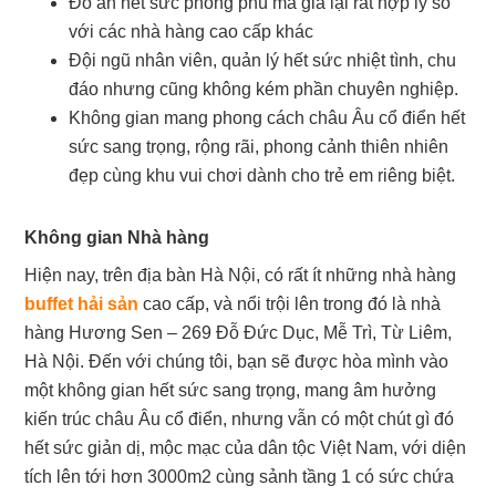
Đồ ăn hết sức phong phú mà giá lại rất hợp lý so
với các nhà hàng cao cấp khác
Đội ngũ nhân viên, quản lý hết sức nhiệt tình, chu
đáo nhưng cũng không kém phần chuyên nghiệp.
Không gian mang phong cách châu Âu cổ điển hết
sức sang trọng, rộng rãi, phong cảnh thiên nhiên
đẹp cùng khu vui chơi dành cho trẻ em riêng biệt.
Không gian Nhà hàng
Hiện nay, trên địa bàn Hà Nội, có rất ít những nhà hàng
buffet hải sản
cao cấp, và nổi trội lên trong đó là nhà
hàng Hương Sen – 269 Đỗ Đức Dục, Mễ Trì, Từ Liêm,
Hà Nội. Đến với chúng tôi, bạn sẽ được hòa mình vào
một không gian hết sức sang trọng, mang âm hưởng
kiến trúc châu Âu cổ điển, nhưng vẫn có một chút gì đó
hết sức giản dị, mộc mạc của dân tộc Việt Nam, với diện
tích lên tới hơn 3000m2 cùng sảnh tầng 1 có sức chứa