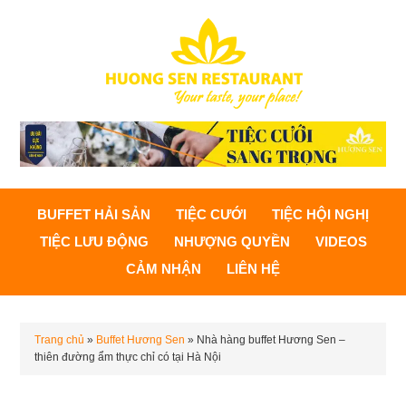
BUFFET HẢI SẢN
TIỆC CƯỚI
TIỆC HỘI NGHỊ
TIỆC LƯU ĐỘNG
NHƯỢNG QUYỀN
VIDEOS
CẢM NHẬN
LIÊN HỆ
Trang chủ
»
Buffet Hương Sen
»
Nhà hàng buffet Hương Sen –
thiên đường ẩm thực chỉ có tại Hà Nội