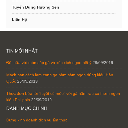
Tuyển Dụng Hương Sen
Liên Hệ
TIN MỚI NHẤT
Đổi bữa với món súp gà và xúc xích ngon hết ý
28/09/2019
Mách bạn cách làm canh gà hầm sâm ngon đúng kiểu Hàn
Quốc
25/09/2019
Thực đơn bữa tối “tuyệt cú mèo” với gà hầm rau củ thơm ngon
kiểu Philippin
22/09/2019
DANH MỤC CHÍNH
Dừng kinh doanh dịch vụ ẩm thực