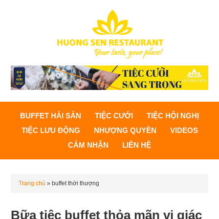
BUFFET HẢI SẢN
TIỆC CƯỚI
TIỆC HỘI NGHỊ
TIỆC LƯU ĐỘNG
NHƯỢNG QUYỀN
VIDEOS
CẢM NHẬN
LIÊN HỆ
Trang chủ
»
buffet thời thượng
Bữa tiệc buffet thỏa mãn vị giác