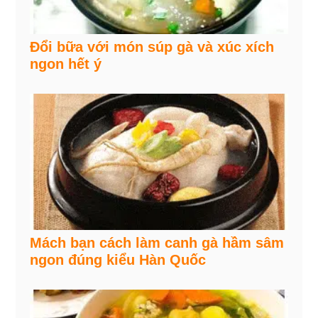
Đổi bữa với món súp gà và xúc xích
ngon hết ý
Mách bạn cách làm canh gà hầm sâm
ngon đúng kiểu Hàn Quốc