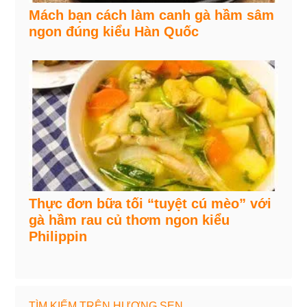
Mách bạn cách làm canh gà hầm sâm
ngon đúng kiểu Hàn Quốc
Thực đơn bữa tối “tuyệt cú mèo” với
gà hầm rau củ thơm ngon kiểu
Philippin
TÌM KIẾM TRÊN HƯƠNG SEN