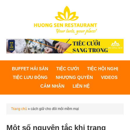
BUFFET HẢI SẢN
TIỆC CƯỚI
TIỆC HỘI NGHỊ
TIỆC LƯU ĐỘNG
NHƯỢNG QUYỀN
VIDEOS
CẢM NHẬN
LIÊN HỆ
Trang chủ
»
cách giữ cho đôi môi mềm mại
Một số nguyên tắc khi trang