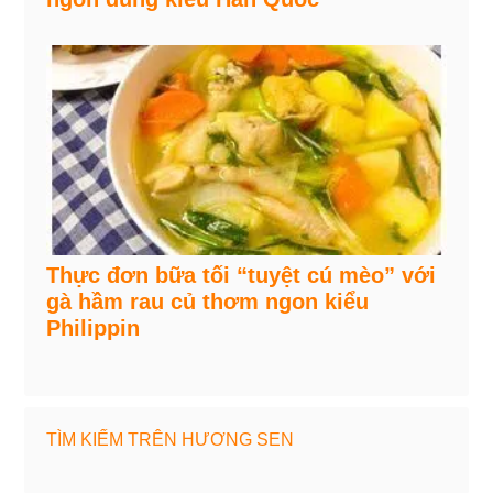
Thực đơn bữa tối “tuyệt cú mèo” với
gà hầm rau củ thơm ngon kiểu
Philippin
TÌM KIẾM TRÊN HƯƠNG SEN