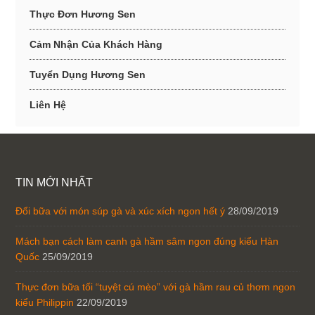
Thực Đơn Hương Sen
Cảm Nhận Của Khách Hàng
Tuyển Dụng Hương Sen
Liên Hệ
TIN MỚI NHẤT
Đổi bữa với món súp gà và xúc xích ngon hết ý
28/09/2019
Mách bạn cách làm canh gà hầm sâm ngon đúng kiểu Hàn
Quốc
25/09/2019
Thực đơn bữa tối “tuyệt cú mèo” với gà hầm rau củ thơm ngon
kiểu Philippin
22/09/2019