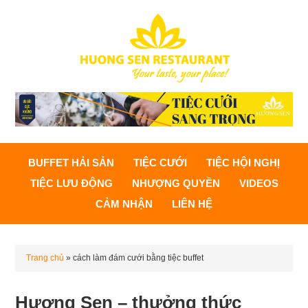
BUFFET HẢI SẢN
TIỆC CƯỚI
TIỆC HỘI NGHỊ
TIỆC LƯU ĐỘNG
NHƯỢNG QUYỀN
VIDEOS
CẢM NHẬN
LIÊN HỆ
Trang chủ
»
cách làm đám cưới bằng tiệc buffet
Hương Sen – thưởng thức