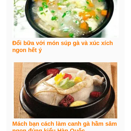
Đổi bữa với món súp gà và xúc xích
ngon hết ý
Mách bạn cách làm canh gà hầm sâm
ngon đúng kiểu Hàn Quốc