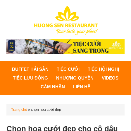
BUFFET HẢI SẢN
TIỆC CƯỚI
TIỆC HỘI NGHỊ
TIỆC LƯU ĐỘNG
NHƯỢNG QUYỀN
VIDEOS
CẢM NHẬN
LIÊN HỆ
Trang chủ
»
chọn hoa cưới đẹp
Chọn hoa cưới đẹp cho cô dâu