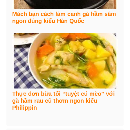
Mách bạn cách làm canh gà hầm sâm
ngon đúng kiểu Hàn Quốc
Thực đơn bữa tối “tuyệt cú mèo” với
gà hầm rau củ thơm ngon kiểu
Philippin