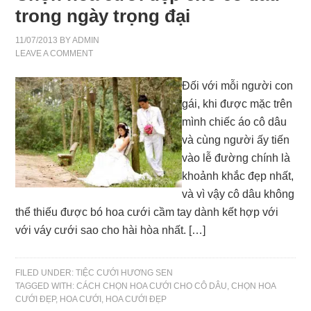
trong ngày trọng đại
11/07/2013
BY
ADMIN
LEAVE A COMMENT
Đối với mỗi người con
gái, khi được mặc trên
mình chiếc áo cô dâu
và cùng người ấy tiến
vào lễ đường chính là
khoảnh khắc đẹp nhất,
và vì vậy cô dâu không
thể thiếu được bó hoa cưới cầm tay dành kết hợp với
với váy cưới sao cho hài hòa nhất. […]
FILED UNDER:
TIỆC CƯỚI HƯƠNG SEN
TAGGED WITH:
CÁCH CHỌN HOA CƯỚI CHO CÔ DÂU
,
CHỌN HOA
CƯỚI ĐẸP
,
HOA CƯỚI
,
HOA CƯỚI ĐẸP