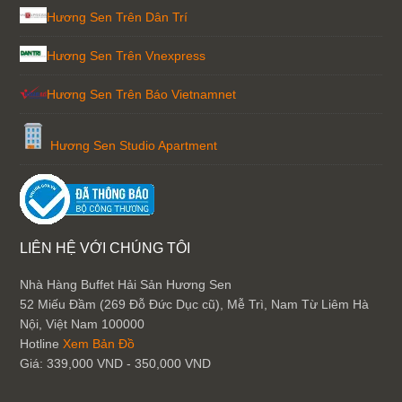
Hương Sen Trên Dân Trí
Hương Sen Trên Vnexpress
Hương Sen Trên Báo Vietnamnet
Hương Sen Studio Apartment
LIÊN HỆ VỚI CHÚNG TÔI
Nhà Hàng Buffet Hải Sản Hương Sen
52 Miếu Đầm (269 Đỗ Đức Dục cũ), Mễ Trì, Nam Từ Liêm
Hà
Nội
,
Việt Nam
100000
Hotline
Xem Bản Đồ
Giá:
339,000 VND - 350,000 VND