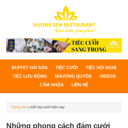
BUFFET HẢI SẢN
TIỆC CƯỚI
TIỆC HỘI NGHỊ
TIỆC LƯU ĐỘNG
NHƯỢNG QUYỀN
VIDEOS
CẢM NHẬN
LIÊN HỆ
Trang chủ
»
mốt váy cưới hiện nay
Những phong cách đám cưới