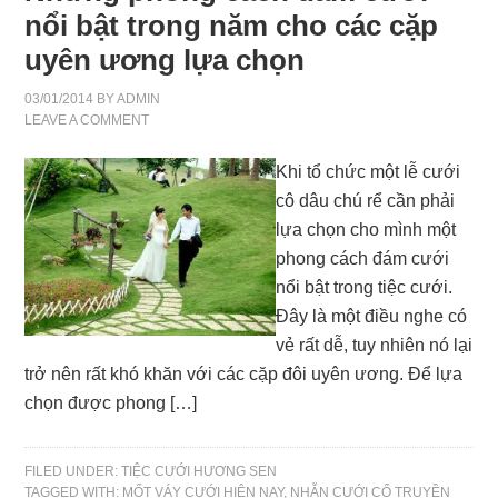
nổi bật trong năm cho các cặp
uyên ương lựa chọn
03/01/2014
BY
ADMIN
LEAVE A COMMENT
Khi tổ chức một lễ cưới
cô dâu chú rể cần phải
lựa chọn cho mình một
phong cách đám cưới
nổi bật trong tiệc cưới.
Đây là một điều nghe có
vẻ rất dễ, tuy nhiên nó lại
trở nên rất khó khăn với các cặp đôi uyên ương. Để lựa
chọn được phong […]
FILED UNDER:
TIỆC CƯỚI HƯƠNG SEN
TAGGED WITH:
MỐT VÁY CƯỚI HIỆN NAY
,
NHẪN CƯỚI CỔ TRUYỀN