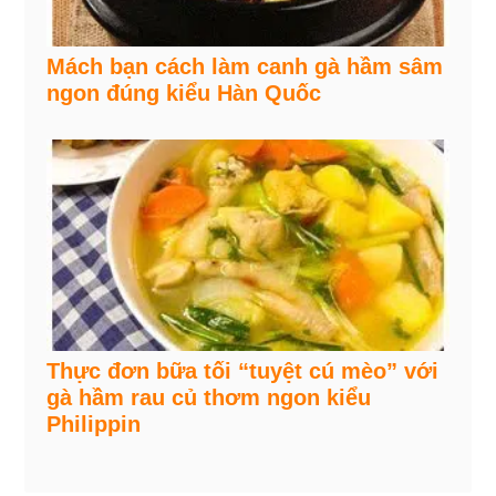
Mách bạn cách làm canh gà hầm sâm
ngon đúng kiểu Hàn Quốc
Thực đơn bữa tối “tuyệt cú mèo” với
gà hầm rau củ thơm ngon kiểu
Philippin