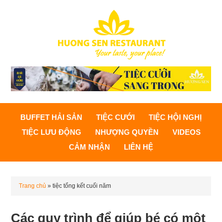
BUFFET HẢI SẢN
TIỆC CƯỚI
TIỆC HỘI NGHỊ
TIỆC LƯU ĐỘNG
NHƯỢNG QUYỀN
VIDEOS
CẢM NHẬN
LIÊN HỆ
Trang chủ
»
tiệc tổng kết cuối năm
Các quy trình để giúp bé có một