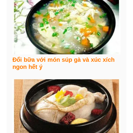
Đổi bữa với món súp gà và xúc xích
ngon hết ý