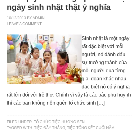
ngày sinh nhật thật ý nghĩa
10/12/2013
BY
ADMIN
LEAVE A COMMENT
Sinh nhật là một ngày
rất đặc biệt với mỗi
người, nó đánh dấu
sự trưởng thành của
mỗi người qua từng
giai đoạn khác nhau,
đặc biệt nó có ý nghĩa
rất lớn đối với trẻ thơ. Chính vì vậy là các bậc phụ huynh
thì các bạn không nên quên tổ chức sinh […]
FILED UNDER:
TỔ CHỨC TIỆC HƯƠNG SEN
TAGGED WITH:
TIỆC ĐẦY THÁNG
,
TIỆC TỔNG KẾT CUỐI NĂM