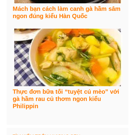
Mách bạn cách làm canh gà hầm sâm
ngon đúng kiểu Hàn Quốc
Thực đơn bữa tối “tuyệt cú mèo” với
gà hầm rau củ thơm ngon kiểu
Philippin