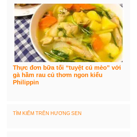
Thực đơn bữa tối “tuyệt cú mèo” với
gà hầm rau củ thơm ngon kiểu
Philippin
TÌM KIẾM TRÊN HƯƠNG SEN