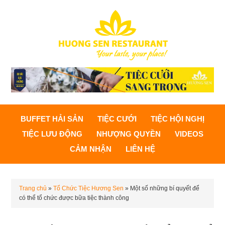
BUFFET HẢI SẢN
TIỆC CƯỚI
TIỆC HỘI NGHỊ
TIỆC LƯU ĐỘNG
NHƯỢNG QUYỀN
VIDEOS
CẢM NHẬN
LIÊN HỆ
Trang chủ
»
Tổ Chức Tiệc Hương Sen
»
Một số những bí quyết để
có thể tổ chức được bữa tiệc thành công