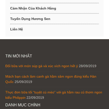
Cảm Nhận Của Khách Hàng
Tuyển Dụng Hương Sen
Liên Hệ
TIN MỚI NHẤT
Đổi bữa với món súp gà và xúc xích ngon hết ý
28/09/2019
Mách bạn cách làm canh gà hầm sâm ngon đúng kiểu Hàn
Quốc
25/09/2019
Thực đơn bữa tối “tuyệt cú mèo” với gà hầm rau củ thơm ngon
kiểu Philippin
22/09/2019
DANH MỤC CHÍNH