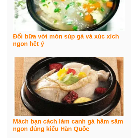
Đổi bữa với món súp gà và xúc xích
ngon hết ý
Mách bạn cách làm canh gà hầm sâm
ngon đúng kiểu Hàn Quốc