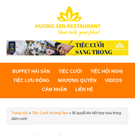
BUFFET HẢI SẢN
TIỆC CƯỚI
TIỆC HỘI NGHỊ
TIỆC LƯU ĐỘNG
NHƯỢNG QUYỀN
VIDEOS
CẢM NHẬN
LIÊN HỆ
Trang chủ
»
Tiệc Cưới Hương Sen
»
Bí quyết khi kết hợp hoa trong
đám cưới