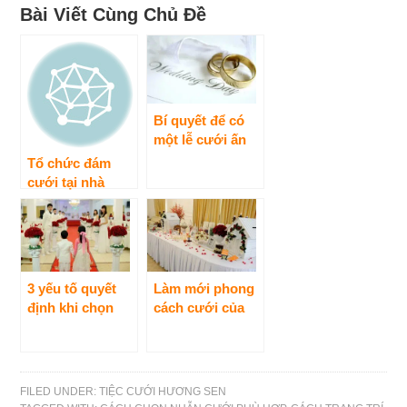
Bài Viết Cùng Chủ Đề
Bí quyết để có
một lễ cưới ấn
tượng nhất
Tổ chức đám
cưới tại nhà
hàng Hương
Sen
3 yếu tố quyết
Làm mới phong
định khi chọn
cách cưới của
không gian tổ
các đôi uyên
chức hôn lễ
ương
FILED UNDER:
TIỆC CƯỚI HƯƠNG SEN