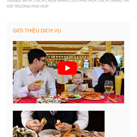
TAGGED WITH:
CÁCH CHỌN NHẪN CƯỚI PHÙ HỢP
,
CÁCH TRANG TRÍ
HỘI TRƯỜNG PHÙ HỢP
GIỚI THIỆU DỊCH VỤ