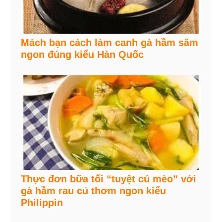
Mách bạn cách làm canh gà hầm sâm
ngon đúng kiểu Hàn Quốc
Thực đơn bữa tối “tuyệt cú mèo” với
gà hầm rau củ thơm ngon kiểu
Philippin