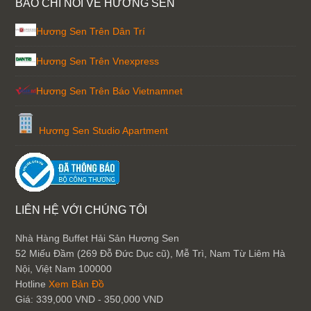
BÁO CHÍ NÓI VỀ HƯƠNG SEN
Hương Sen Trên Dân Trí
Hương Sen Trên Vnexpress
Hương Sen Trên Báo Vietnamnet
Hương Sen Studio Apartment
LIÊN HỆ VỚI CHÚNG TÔI
Nhà Hàng Buffet Hải Sản Hương Sen
52 Miếu Đầm (269 Đỗ Đức Dục cũ), Mễ Trì, Nam Từ Liêm
Hà
Nội
,
Việt Nam
100000
Hotline
Xem Bản Đồ
Giá:
339,000 VND - 350,000 VND