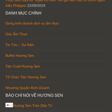
Thực đơn bữa tối “tuyệt cú mèo” với gà hầm rau củ thơm ngon
kiểu Philippin
22/09/2019
DANH MỤC CHÍNH
Dừng kinh doanh dịch vụ ẩm thực
Góc Ẩm Thực
Tin Tức – Sự Kiện
Buffet Hương Sen
Tiệc Cưới Hương Sen
Tổ Chức Tiệc Hương Sen
Nhượng Quyền Kinh Doanh
BÁO CHÍ NÓI VỀ HƯƠNG SEN
Hương Sen Trên Dân Trí