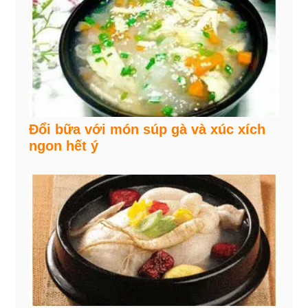
Đổi bữa với món súp gà và xúc xích
ngon hết ý