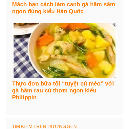
Mách bạn cách làm canh gà hầm sâm
ngon đúng kiểu Hàn Quốc
Thực đơn bữa tối “tuyệt cú mèo” với
gà hầm rau củ thơm ngon kiểu
Philippin
TÌM KIẾM TRÊN HƯƠNG SEN