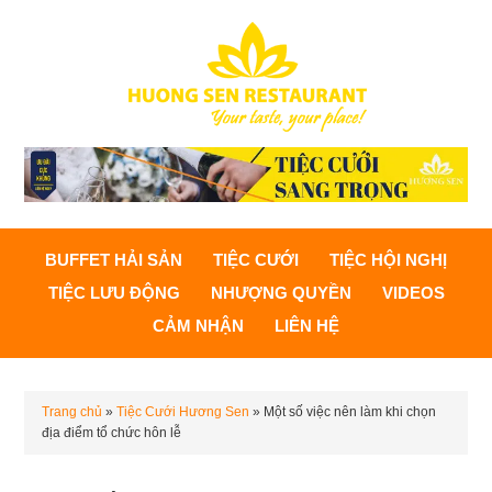
BUFFET HẢI SẢN
TIỆC CƯỚI
TIỆC HỘI NGHỊ
TIỆC LƯU ĐỘNG
NHƯỢNG QUYỀN
VIDEOS
CẢM NHẬN
LIÊN HỆ
Trang chủ
»
Tiệc Cưới Hương Sen
»
Một số việc nên làm khi chọn
địa điểm tổ chức hôn lễ