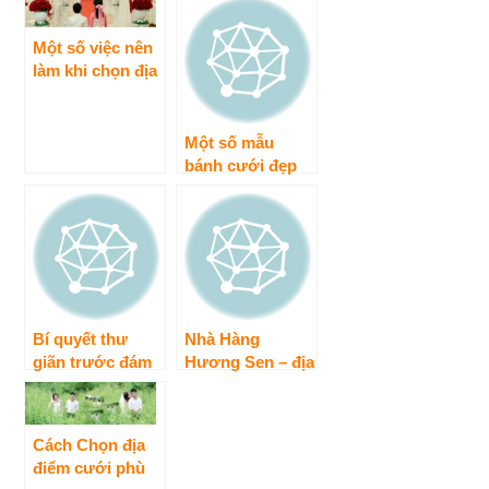
Một số việc nên
làm khi chọn địa
điểm tổ chức
hôn lễ
Một số mẫu
bánh cưới đẹp
cho ngày cưới
Bí quyết thư
Nhà Hàng
giãn trước đám
Hương Sen – địa
cưới của cô dâu
điểm tổ chức
chú rể
đám cưới tuyệt
vời nhất
Cách Chọn địa
điểm cưới phù