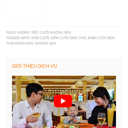
hợp cho ngày
cưới
FILED UNDER:
TIỆC CƯỚI HƯƠNG SEN
TAGGED WITH:
ĐÁM CƯỚI
,
ĐĂM CƯỚI SINH THÁI
,
ĐĂM CƯỚI SINH
THÁI HOÀN HẢO
,
HƯƠNG SEN
GIỚI THIỆU DỊCH VỤ