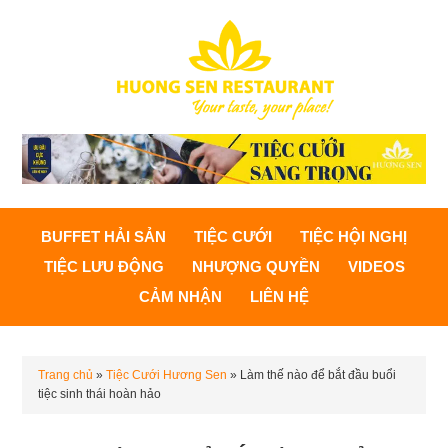
BUFFET HẢI SẢN
TIỆC CƯỚI
TIỆC HỘI NGHỊ
TIỆC LƯU ĐỘNG
NHƯỢNG QUYỀN
VIDEOS
CẢM NHẬN
LIÊN HỆ
Trang chủ
»
Tiệc Cưới Hương Sen
»
Làm thế nào để bắt đầu buổi
tiệc sinh thái hoàn hảo