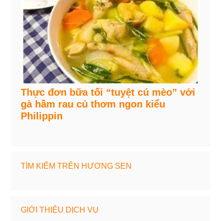
Thực đơn bữa tối “tuyệt cú mèo” với
gà hầm rau củ thơm ngon kiểu
Philippin
TÌM KIẾM TRÊN HƯƠNG SEN
GIỚI THIỆU DỊCH VỤ