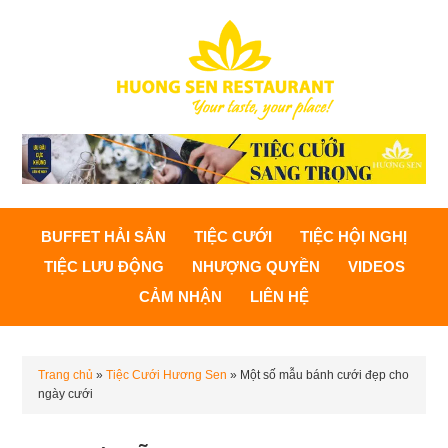
BUFFET HẢI SẢN
TIỆC CƯỚI
TIỆC HỘI NGHỊ
TIỆC LƯU ĐỘNG
NHƯỢNG QUYỀN
VIDEOS
CẢM NHẬN
LIÊN HỆ
Trang chủ
»
Tiệc Cưới Hương Sen
»
Một số mẫu bánh cưới đẹp cho
ngày cưới