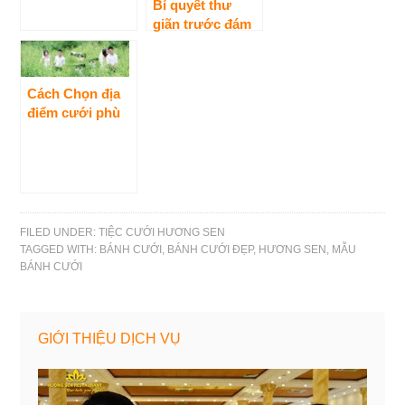
sinh thái hoàn
Bí quyết thư
hảo
giãn trước đám
cưới của cô dâu
chú rể
Cách Chọn địa
điểm cưới phù
hợp cho ngày
cưới
FILED UNDER:
TIỆC CƯỚI HƯƠNG SEN
TAGGED WITH:
BÁNH CƯỚI
,
BÁNH CƯỚI ĐẸP
,
HƯƠNG SEN
,
MẪU
BÁNH CƯỚI
GIỚI THIỆU DỊCH VỤ