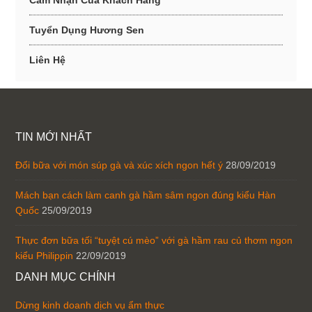
Cảm Nhận Của Khách Hàng
Tuyển Dụng Hương Sen
Liên Hệ
TIN MỚI NHẤT
Đổi bữa với món súp gà và xúc xích ngon hết ý
28/09/2019
Mách bạn cách làm canh gà hầm sâm ngon đúng kiểu Hàn
Quốc
25/09/2019
Thực đơn bữa tối “tuyệt cú mèo” với gà hầm rau củ thơm ngon
kiểu Philippin
22/09/2019
DANH MỤC CHÍNH
Dừng kinh doanh dịch vụ ẩm thực