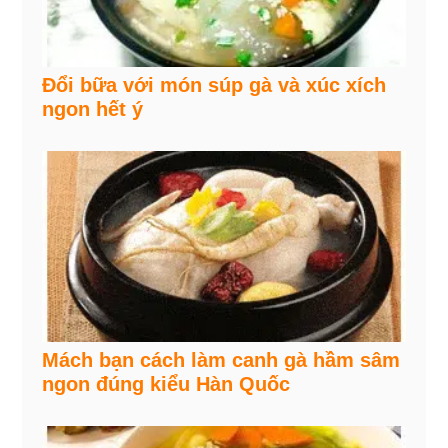
Đổi bữa với món súp gà và xúc xích
ngon hết ý
Mách bạn cách làm canh gà hầm sâm
ngon đúng kiểu Hàn Quốc