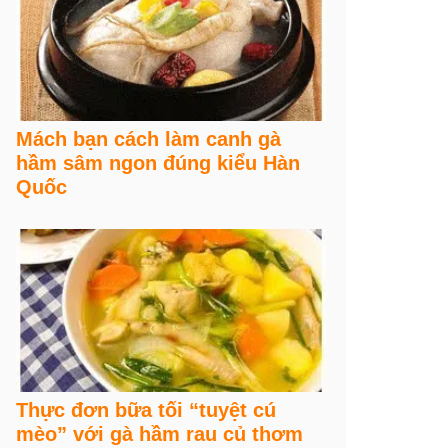
Mách bạn cách làm canh gà
hầm sâm ngon đúng kiểu Hàn
Quốc
Thực đơn bữa tối “tuyệt cú
mèo” với gà hầm rau củ thơm