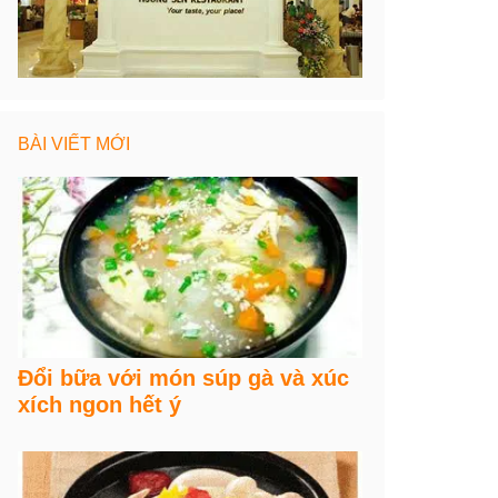
BÀI VIẾT MỚI
Đổi bữa với món súp gà và xúc
xích ngon hết ý