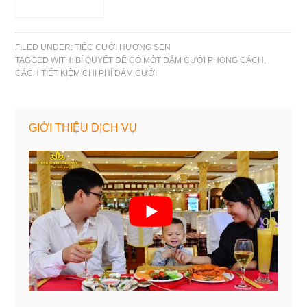
các cô dâu chú
rể trong ngày lễ
thành hôn
FILED UNDER:
TIỆC CƯỚI HƯƠNG SEN
TAGGED WITH:
BÍ QUYẾT ĐỂ CÓ MỘT ĐÁM CƯỚI PHONG CÁCH
,
CÁCH TIẾT KIỆM CHI PHÍ ĐÁM CƯỚI
GIỚI THIỆU DỊCH VỤ