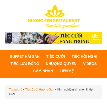
BUFFET HẢI SẢN
TIỆC CƯỚI
TIỆC HỘI NGHỊ
TIỆC LƯU ĐỘNG
NHƯỢNG QUYỀN
VIDEOS
CẢM NHẬN
LIÊN HỆ
Trang chủ
»
Tiệc Cưới Hương Sen
»
Kinh nghiệm khi chọn thiệp
cưới