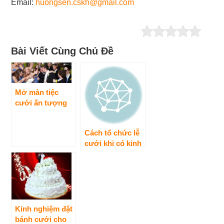
Email:
huongsen.cskh@gmail.com
Bài Viết Cùng Chủ Đề
Mở màn tiệc
cưới ấn tượng
của các nhà
hàng tiệc cưới
Cách tổ chức lễ
cưới khi có kinh
phí cưới eo hẹp
Kinh nghiệm đặt
bánh cưới cho