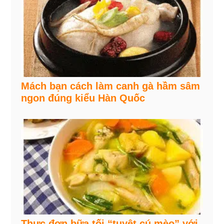
Mách bạn cách làm canh gà hầm sâm
ngon đúng kiểu Hàn Quốc
Thực đơn bữa tối “tuyệt cú mèo” với