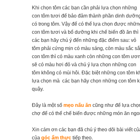
Khi chọn tôm các bạn cần phải lựa chọn những
con tôm tươi để bảo đảm thành phần dinh dưỡn
có trong tôm. Vậy để có thể lựa chọn được nhữn
con tôm tươi và bổ dưỡng khi chế biến đồ ăn thì
các bạn hãy chú ý đến những đặc điểm sau: vỏ
tôm phải cứng mịn có màu sáng, còn màu sắc s
con tôm thì có màu xanh còn những con tôm ươ
sẽ có màu hơi đỏ và chú ý lựa chọn những con
tôm không có mùi hôi. Đặc biệt những con tôm kh
lựa chọn mà các bạn hãy chọn những con tôm k
quậy.
Đây là một số
mẹo nấu ăn
cũng như để lựa chọn 
chợ để có thể chế biến được những món ăn ng
Xin cám ơn các bạn đã chú ý theo dõi bài viết c
của
góc ẩm thực
tiếp theo.