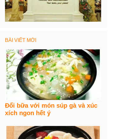
BÀI VIẾT MỚI
Đổi bữa với món súp gà và xúc
xích ngon hết ý