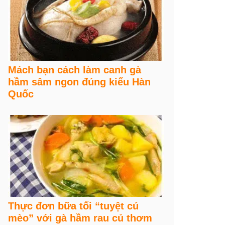
Mách bạn cách làm canh gà
hầm sâm ngon đúng kiểu Hàn
Quốc
Thực đơn bữa tối “tuyệt cú
mèo” với gà hầm rau củ thơm